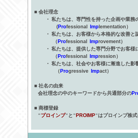
■ 会社理念
・ 私たちは、専門性を持った企画や業務の
(
Pro
fessional
Imp
lementation）
・ 私たちは、お客様から本格的な改善と認
（
Pro
fessional
Imp
rovement）
・ 私たちは、提供した専門分野でお客様
（
Pro
fessional
Imp
ression）
・ 私たちは、社会やお客様に漸進した影
（
Pro
gressive
Imp
act）
■ 社名の由来
会社理念の中のキーワードから共通部分の
Pr
■ 商標登録
"
プロインプ
"と"
PROIMP
"はプロインプ株